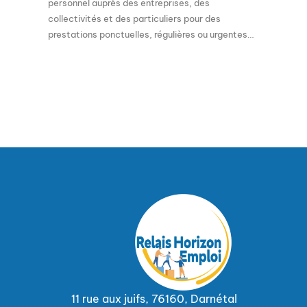
personnel auprès des entreprises, des
collectivités et des particuliers pour des
prestations ponctuelles, régulières ou urgentes…
11 rue aux juifs, 76160, Darnétal