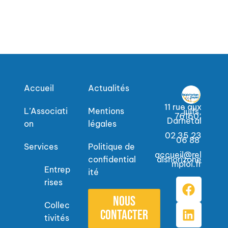
Accueil
Actualités
11 rue aux
L’Associati
Mentions
juifs,
76160,
Darnétal
on
légales
02 35 23
06 88
Services
Politique de
accueil@rel
confidential
aishorizone
mploi.fr
Entrep
ité
rises
Nous
Collec
contacter
tivités